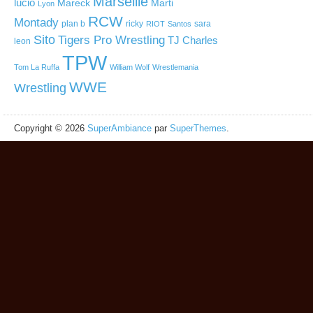
Marseille
lucio
Mareck
Marti
Lyon
RCW
Montady
plan b
ricky
sara
RIOT
Santos
Sito
Tigers Pro Wrestling
TJ Charles
leon
TPW
Tom La Ruffa
William Wolf
Wrestlemania
WWE
Wrestling
Copyright © 2026
SuperAmbiance
par
SuperThemes
.