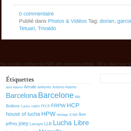
0 commentaire
Publié dans
Photos & Vidéos
Tag:
dorian
,
garci
Tetuari
,
Trivaldo
You can also configure the SDK with advanced settings. Tell us about your w
Amale
antonio
Antonio Adamo
abril
Adamo
Barcelone
Barcelona
BBL
HCP
FRPW
Bollène
catch
FFCP
Carlos
HPW
house of lucha
Iker
héritage
ICWA
Lucha Libre
joey
jeffrey
LLB
Lacayo