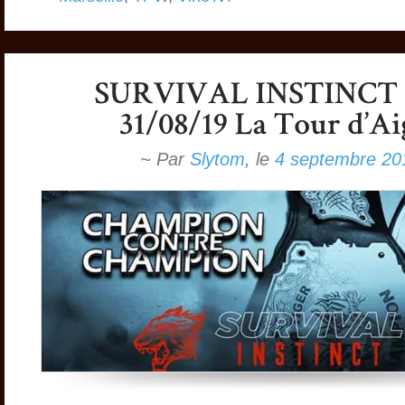
~ Par
Slytom
,
le
4 septembre 20