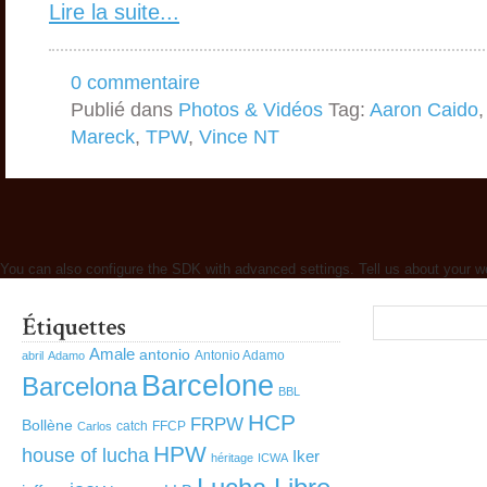
Lire la suite...
0 commentaire
Publié dans
Photos & Vidéos
Tag:
Aaron Caido
Mareck
,
TPW
,
Vince NT
You can also configure the SDK with advanced settings. Tell us about your w
Amale
antonio
Antonio Adamo
abril
Adamo
Barcelone
Barcelona
BBL
HCP
FRPW
Bollène
catch
FFCP
Carlos
HPW
house of lucha
Iker
héritage
ICWA