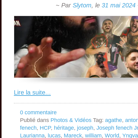
~ Par
Slytom
,
le
31 mai 2024
Lire la suite...
0 commentaire
Publié dans
Photos & Vidéos
Tag:
agathe
,
anto
fenech
,
HCP
,
héritage
,
joseph
,
Joseph fenech J
Laurianna
,
lucas
,
Mareck
,
william
,
World
,
Yngva