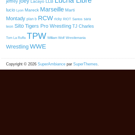
Lucha Libre
joey
jeffrey
LLB
Lacayo
Marseille
lucio
Mareck
Marti
Lyon
RCW
Montady
plan b
ricky
sara
RIOT
Santos
Sito
Tigers Pro Wrestling
TJ Charles
leon
TPW
Tom La Ruffa
William Wolf
Wrestlemania
WWE
Wrestling
Copyright © 2026
SuperAmbiance
par
SuperThemes
.