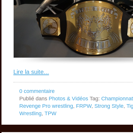
Lire la suite...
0 commentaire
Publié dans
Photos & Vidéos
Tag:
Championnat
Revenge Pro wrestling
,
FRPW
,
Strong Style
,
Ti
Wrestling
,
TPW