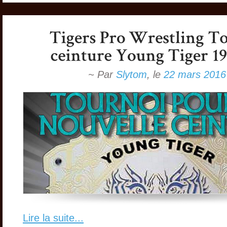
~ Par
Slytom
,
le
22 mars 2016
Lire la suite...