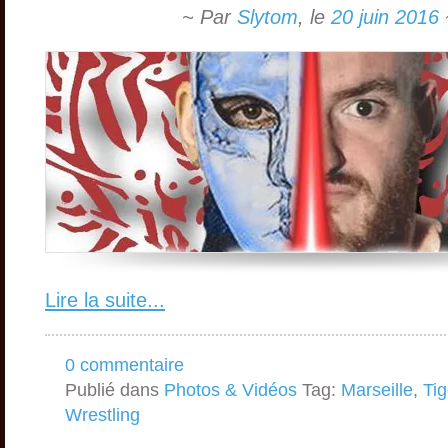
~ Par
Slytom
,
le
20 juin 2016
Lire la suite...
0 commentaire
Publié dans
Photos & Vidéos
Tag:
Marseille
,
Tig
Wrestling