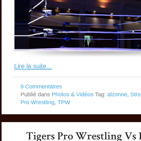
Lire la suite...
9 Commentaires
Publié dans
Photos & Vidéos
Tag:
alzonne
,
Stro
Pro Wrestling
,
TPW