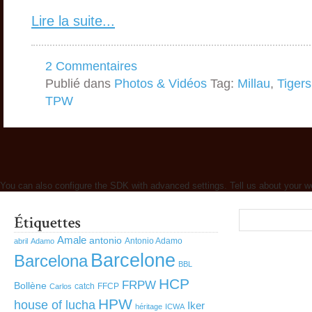
Lire la suite...
2 Commentaires
Publié dans
Photos & Vidéos
Tag:
Millau
,
Tigers
TPW
You can also configure the SDK with advanced settings. Tell us about your w
Amale
antonio
Antonio Adamo
abril
Adamo
Barcelone
Barcelona
BBL
HCP
FRPW
Bollène
catch
FFCP
Carlos
HPW
house of lucha
Iker
héritage
ICWA