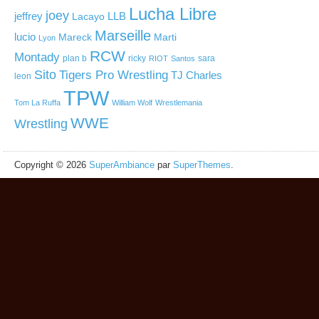
Lucha Libre
joey
jeffrey
LLB
Lacayo
Marseille
lucio
Mareck
Marti
Lyon
RCW
Montady
plan b
ricky
sara
RIOT
Santos
Sito
Tigers Pro Wrestling
TJ Charles
leon
TPW
Tom La Ruffa
William Wolf
Wrestlemania
WWE
Wrestling
Copyright © 2026
SuperAmbiance
par
SuperThemes
.