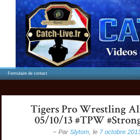
Formulaire de contact
~ Par
Slytom
,
le
7 octobre 201