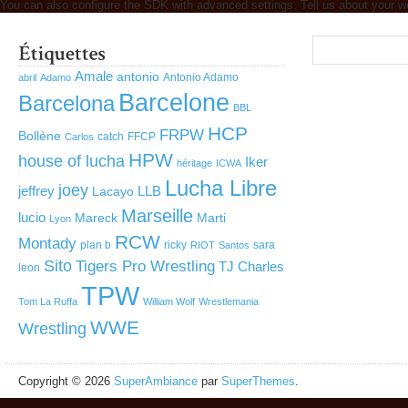
You can also configure the SDK with advanced settings. Tell us about your w
Amale
antonio
Antonio Adamo
abril
Adamo
Barcelone
Barcelona
BBL
HCP
FRPW
Bollène
catch
FFCP
Carlos
HPW
house of lucha
Iker
héritage
ICWA
Lucha Libre
joey
jeffrey
LLB
Lacayo
Marseille
lucio
Mareck
Marti
Lyon
RCW
Montady
plan b
ricky
sara
RIOT
Santos
Sito
Tigers Pro Wrestling
TJ Charles
leon
TPW
Tom La Ruffa
William Wolf
Wrestlemania
WWE
Wrestling
Copyright © 2026
SuperAmbiance
par
SuperThemes
.