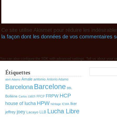
Ce site utilise Akismet pour réduire les indésirabl
la façon dont les données de vos commentaires so
You can also configure the SDK with advanced settings. Tell us about your w
Amale
antonio
Antonio Adamo
abril
Adamo
Barcelone
Barcelona
BBL
HCP
FRPW
Bollène
catch
FFCP
Carlos
HPW
house of lucha
Iker
héritage
ICWA
Lucha Libre
joey
jeffrey
LLB
Lacayo