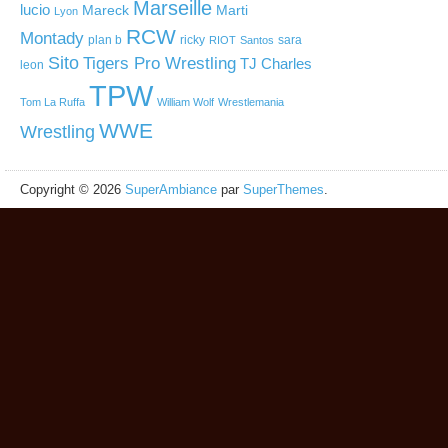
Marseille
lucio
Mareck
Marti
Lyon
RCW
Montady
plan b
ricky
sara
RIOT
Santos
Sito
Tigers Pro Wrestling
TJ Charles
leon
TPW
Tom La Ruffa
William Wolf
Wrestlemania
WWE
Wrestling
Copyright © 2026
SuperAmbiance
par
SuperThemes
.