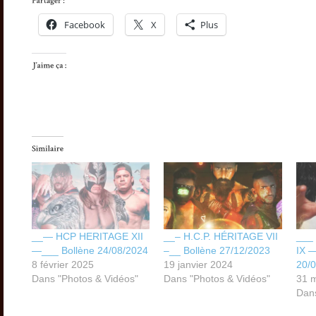
Facebook
X
Plus
__— HCP HERITAGE XII
__– H.C.P. HÉRITAGE VII
___
—___ Bollène 24/08/2024
–__ Bollène 27/12/2023
IX —
8 février 2025
19 janvier 2024
20/
Dans "Photos & Vidéos"
Dans "Photos & Vidéos"
31 
Dans