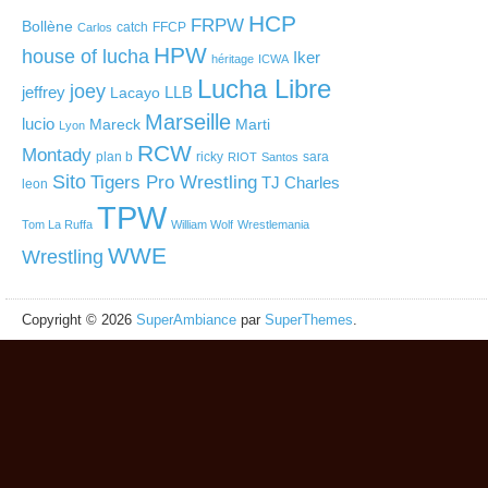
HCP
FRPW
Bollène
catch
FFCP
Carlos
HPW
house of lucha
Iker
héritage
ICWA
Lucha Libre
joey
jeffrey
LLB
Lacayo
Marseille
lucio
Mareck
Marti
Lyon
RCW
Montady
plan b
ricky
sara
RIOT
Santos
Sito
Tigers Pro Wrestling
TJ Charles
leon
TPW
Tom La Ruffa
William Wolf
Wrestlemania
WWE
Wrestling
Copyright © 2026
SuperAmbiance
par
SuperThemes
.