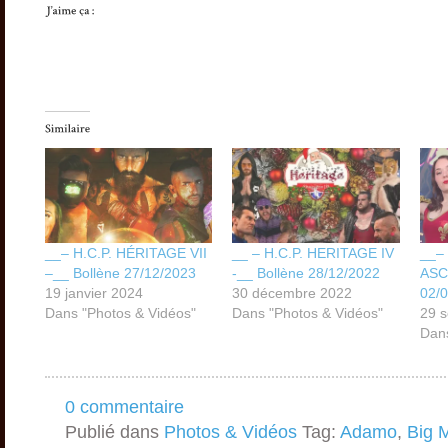
__– H.C.P. HÉRITAGE VII
__ – H.C.P. HERITAGE IV
__–
–__ Bollène 27/12/2023
-__ Bollène 28/12/2022
ASC
19 janvier 2024
30 décembre 2022
02/
Dans "Photos & Vidéos"
Dans "Photos & Vidéos"
29 
Dans
0 commentaire
Publié dans
Photos & Vidéos
Tag:
Adamo
,
Big 