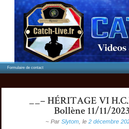
Formulaire de contact
~ Par
Slytom
,
le
2 décembre 20