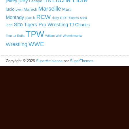
joey
jeffrey
LLB
Lacayo
Marseille
lucio
Mareck
Marti
Lyon
RCW
Montady
plan b
ricky
sara
RIOT
Santos
Sito
Tigers Pro Wrestling
TJ Charles
leon
TPW
Tom La Ruffa
William Wolf
Wrestlemania
WWE
Wrestling
Copyright © 2026
SuperAmbiance
par
SuperThemes
.