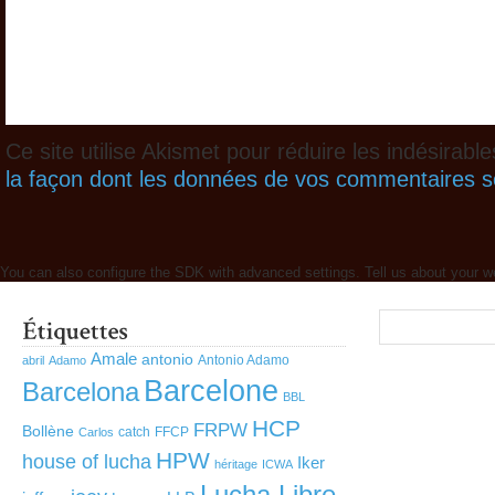
Ce site utilise Akismet pour réduire les indésirabl
la façon dont les données de vos commentaires so
You can also configure the SDK with advanced settings. Tell us about your w
Amale
antonio
Antonio Adamo
abril
Adamo
Barcelone
Barcelona
BBL
HCP
FRPW
Bollène
catch
FFCP
Carlos
HPW
house of lucha
Iker
héritage
ICWA
Lucha Libre