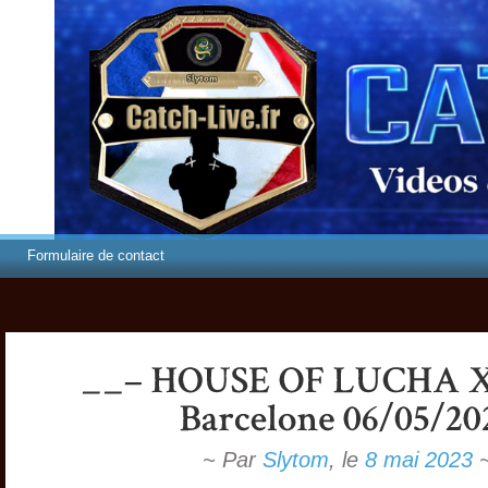
Formulaire de contact
~ Par
Slytom
,
le
8 mai 2023