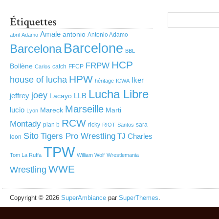
Amale
antonio
Antonio Adamo
abril
Adamo
Barcelone
Barcelona
BBL
HCP
FRPW
Bollène
catch
FFCP
Carlos
HPW
house of lucha
Iker
héritage
ICWA
Lucha Libre
joey
jeffrey
LLB
Lacayo
Marseille
lucio
Mareck
Marti
Lyon
RCW
Montady
plan b
ricky
sara
RIOT
Santos
Sito
Tigers Pro Wrestling
TJ Charles
leon
TPW
Tom La Ruffa
William Wolf
Wrestlemania
WWE
Wrestling
Copyright © 2026
SuperAmbiance
par
SuperThemes
.