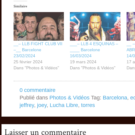
__– LLB FIGHT CLUB VII
___– LLB 4 ESQUINAS –
__ 
–__ Barcelone
____ Barcelone
ABR
23/02/2024
16/03/2024
14/
25 février 2024
19 mars 2024
17 a
Dans "Photos & Vidéos"
Dans "Photos & Vidéos"
Dans
0 commentaire
Publié dans
Photos & Vidéos
Tag:
Barcelona
,
e
jeffrey
,
joey
,
Lucha Libre
,
torres