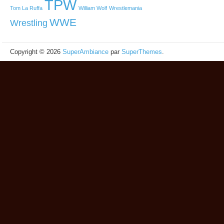
TPW
Tom La Ruffa
William Wolf
Wrestlemania
WWE
Wrestling
Copyright © 2026
SuperAmbiance
par
SuperThemes
.