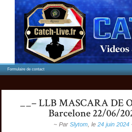
Formulaire de contact
~ Par
Slytom
,
le
24 juin 2024