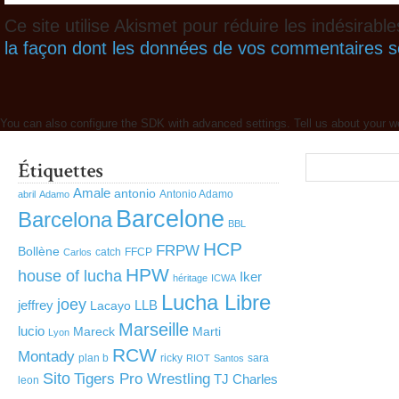
Ce site utilise Akismet pour réduire les indésirabl
la façon dont les données de vos commentaires so
You can also configure the SDK with advanced settings. Tell us about your w
Amale
antonio
Antonio Adamo
abril
Adamo
Barcelone
Barcelona
BBL
HCP
FRPW
Bollène
catch
FFCP
Carlos
HPW
house of lucha
Iker
héritage
ICWA
Lucha Libre
joey
jeffrey
LLB
Lacayo
Marseille
lucio
Mareck
Marti
Lyon
RCW
Montady
plan b
ricky
sara
RIOT
Santos
Sito
Tigers Pro Wrestling
TJ Charles
leon