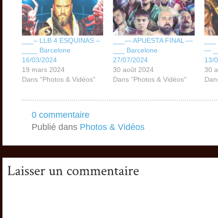
___– LLB 4 ESQUINAS –
___— APUESTA FINAL —
___
____ Barcelone
___ Barcelone
— _
16/03/2024
27/07/2024
13/
19 mars 2024
30 août 2024
30 a
Dans "Photos & Vidéos"
Dans "Photos & Vidéos"
Dans
0 commentaire
Publié dans
Photos & Vidéos