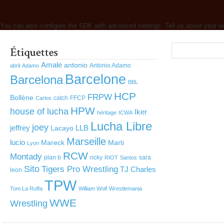
You can also configure the SDK with advanced settings. Tell us about your w
Amale
antonio
Antonio Adamo
abril
Adamo
Barcelone
Barcelona
BBL
HCP
FRPW
Bollène
catch
FFCP
Carlos
HPW
house of lucha
Iker
héritage
ICWA
Lucha Libre
joey
jeffrey
LLB
Lacayo
Marseille
lucio
Mareck
Marti
Lyon
RCW
Montady
plan b
ricky
sara
RIOT
Santos
Sito
Tigers Pro Wrestling
TJ Charles
leon
TPW
Tom La Ruffa
William Wolf
Wrestlemania
WWE
Wrestling