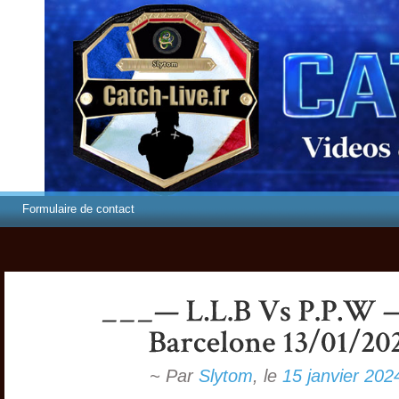
Formulaire de contact
~ Par
Slytom
,
le
15 janvier 202