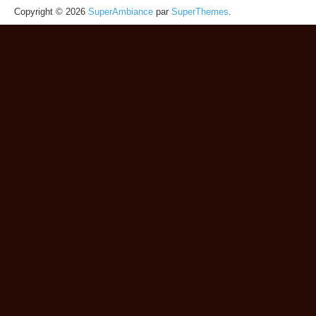
Copyright © 2026
SuperAmbiance
par
SuperThemes
.