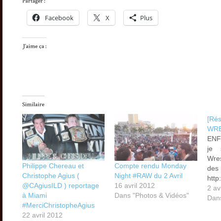
Facebook
X
Plus
[Ré
WRE
ENF
je 
Wre
Philippe Chereau et
Compte rendu Monday
des 
Christophe Agius (
Night #RAW du 2 Avril
http
@CAgiusILD ) reportage
16 avril 2012
Cli
2 av
à Miami
Dans "Photos & Vidéos"
Pag
Dans
#MerciChristopheAgius
vite
22 avril 2012
Sho