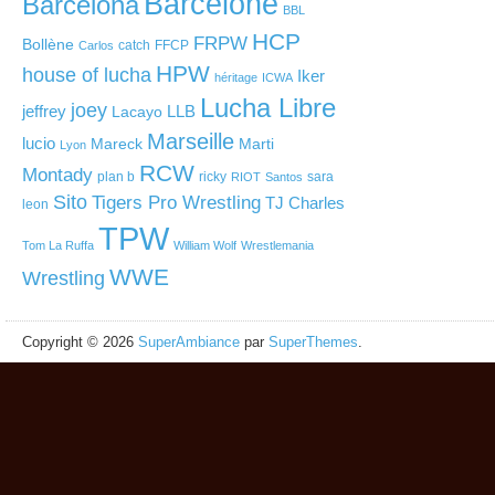
Barcelone
Barcelona
BBL
HCP
FRPW
Bollène
catch
FFCP
Carlos
HPW
house of lucha
Iker
héritage
ICWA
Lucha Libre
joey
jeffrey
LLB
Lacayo
Marseille
lucio
Mareck
Marti
Lyon
RCW
Montady
plan b
ricky
sara
RIOT
Santos
Sito
Tigers Pro Wrestling
TJ Charles
leon
TPW
Tom La Ruffa
William Wolf
Wrestlemania
WWE
Wrestling
Copyright © 2026
SuperAmbiance
par
SuperThemes
.