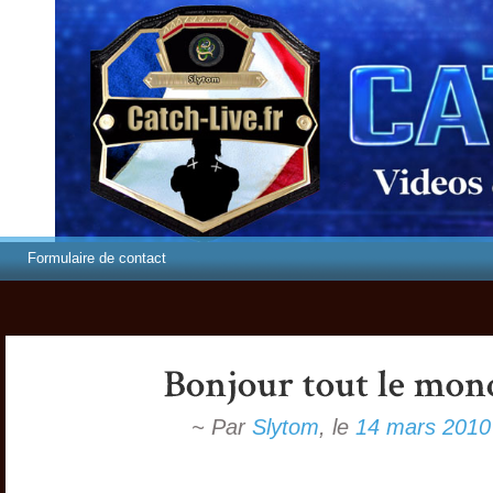
Formulaire de contact
~ Par
Slytom
,
le
14 mars 2010