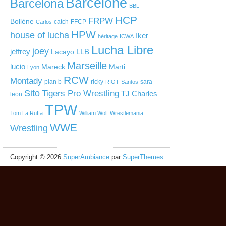
Barcelone
Barcelona
BBL
HCP
FRPW
Bollène
catch
FFCP
Carlos
HPW
house of lucha
Iker
héritage
ICWA
Lucha Libre
joey
jeffrey
LLB
Lacayo
Marseille
lucio
Mareck
Marti
Lyon
RCW
Montady
plan b
ricky
sara
RIOT
Santos
Sito
Tigers Pro Wrestling
TJ Charles
leon
TPW
Tom La Ruffa
William Wolf
Wrestlemania
WWE
Wrestling
Copyright © 2026
SuperAmbiance
par
SuperThemes
.