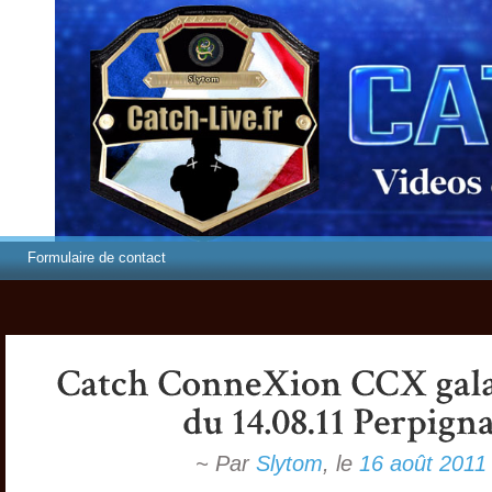
Formulaire de contact
~ Par
Slytom
,
le
16 août 2011