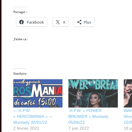
Facebook
X
Plus
— H.P.W.
.H.P.W. « POWER
WAR
« HEROSMANIA » —
BREAKER » Montady
Wres
Montady 30/01/22
05/06/22
15/
2 février 2022
7 juin 2022
18 j