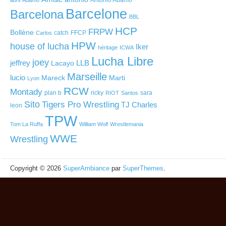
Barcelone
Barcelona
BBL
HCP
FRPW
Bollène
catch
FFCP
Carlos
HPW
house of lucha
Iker
héritage
ICWA
Lucha Libre
joey
jeffrey
LLB
Lacayo
Marseille
lucio
Mareck
Marti
Lyon
RCW
Montady
plan b
ricky
sara
RIOT
Santos
Sito
Tigers Pro Wrestling
TJ Charles
leon
TPW
Tom La Ruffa
William Wolf
Wrestlemania
WWE
Wrestling
Copyright © 2026
SuperAmbiance
par
SuperThemes
.