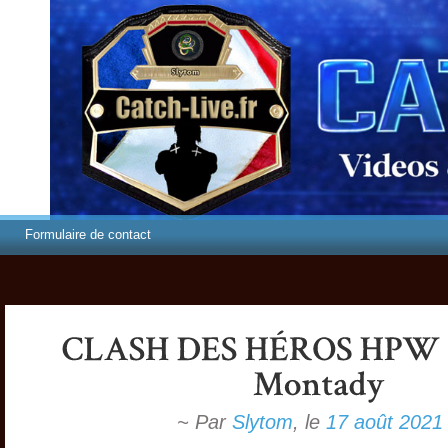
Formulaire de contact
~ Par
Slytom
,
le
17 août 2021