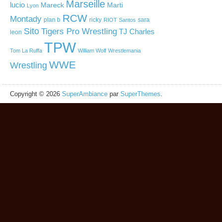
Marseille
lucio
Mareck
Marti
Lyon
RCW
Montady
plan b
ricky
sara
RIOT
Santos
Sito
Tigers Pro Wrestling
TJ Charles
leon
TPW
Tom La Ruffa
William Wolf
Wrestlemania
WWE
Wrestling
Copyright © 2026
SuperAmbiance
par
SuperThemes
.