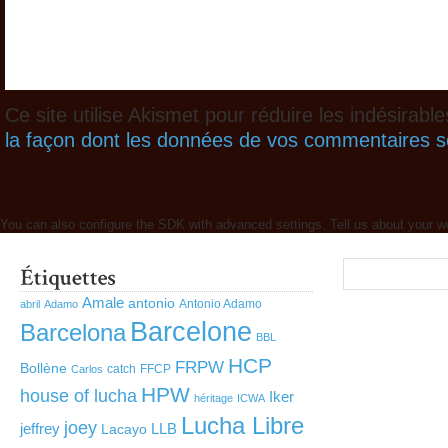
Ce site utilise Akismet pour réduire les indésirabl
la façon dont les données de vos commentaires so
You can also configure the SDK with advanced settings. Tell us about your w
Amale
antonio
Antonio Adamo
abril
Adamo
Barcelone
Barcelona
BBL
HCP
FRPW
Bollène
catch
FFCP
Carlos
HPW
house of lucha
Iker
héritage
ICWA
Lucha Libre
joey
jeffrey
LLB
Lacayo