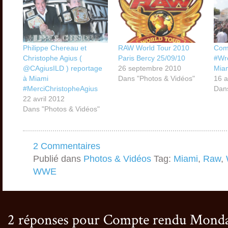
Philippe Chereau et
RAW World Tour 2010
Com
Christophe Agius (
Paris Bercy 25/09/10
#Wr
@CAgiusILD ) reportage
26 septembre 2010
Mia
à Miami
Dans "Photos & Vidéos"
16 a
#MerciChristopheAgius
Dans
22 avril 2012
Dans "Photos & Vidéos"
2 Commentaires
Publié dans
Photos & Vidéos
Tag:
Miami
,
Raw
,
WWE