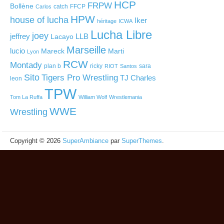
HCP
FRPW
Bollène
catch
FFCP
Carlos
HPW
house of lucha
Iker
héritage
ICWA
Lucha Libre
joey
jeffrey
LLB
Lacayo
Marseille
lucio
Mareck
Marti
Lyon
RCW
Montady
plan b
ricky
sara
RIOT
Santos
Sito
Tigers Pro Wrestling
TJ Charles
leon
TPW
Tom La Ruffa
William Wolf
Wrestlemania
WWE
Wrestling
Copyright © 2026
SuperAmbiance
par
SuperThemes
.