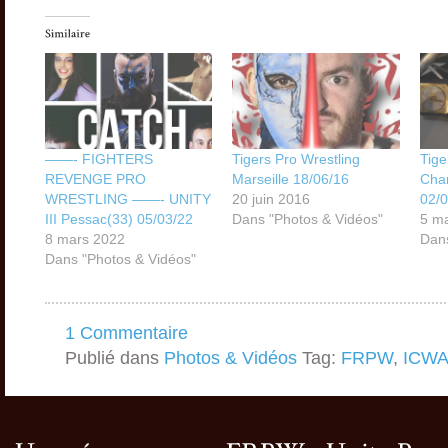
——- FIGHTERS
Tigers Pro Wrestling
Tige
REVENGE PRO
Marseille 18/06/16
Cham
WRESTLING ——- UNITY
20 juin 2016
02/0
III Pessac(33) 05/03/22
Dans "Photos & Vidéos"
5 m
8 mars 2022
Dans
Dans "Photos & Vidéos"
1 Commentaire
Publié dans
Photos & Vidéos
Tag:
FRPW
,
ICW