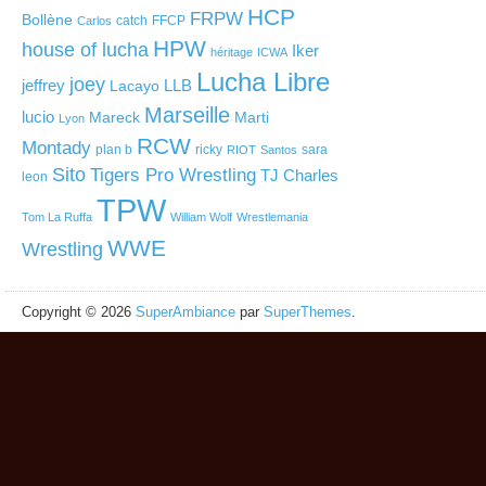
HCP
FRPW
Bollène
catch
FFCP
Carlos
HPW
house of lucha
Iker
héritage
ICWA
Lucha Libre
joey
jeffrey
LLB
Lacayo
Marseille
lucio
Mareck
Marti
Lyon
RCW
Montady
plan b
ricky
sara
RIOT
Santos
Sito
Tigers Pro Wrestling
TJ Charles
leon
TPW
Tom La Ruffa
William Wolf
Wrestlemania
WWE
Wrestling
Copyright © 2026
SuperAmbiance
par
SuperThemes
.