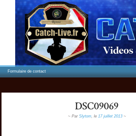
Formulaire de contact
~ Par
Slytom
,
le
17 juillet 2013
~