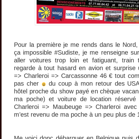
Pour la première je me rends dans le Nord,
ça impossible #Sudiste, je me renseigne su
aller voitures trop loin et fatiguant, train
regarde à tout hasard en avion et surpris
=> Charleroi => Carcassonne 46 € tout comp
pas cher
du coup à mon retour des USA j
hôtel proche du show payé en chèque vacan
ma poche) et voiture de location réservé 
Charleroi => Maubeuge => Charleroi avec l
m’est revenu de ma poche à un peu plus de 
Me voici donc débarquer en Belgique puis di