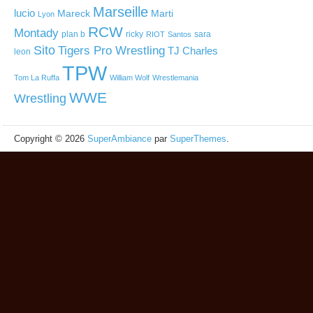
Marseille
lucio
Mareck
Marti
Lyon
RCW
Montady
plan b
ricky
sara
RIOT
Santos
Sito
Tigers Pro Wrestling
TJ Charles
leon
TPW
Tom La Ruffa
William Wolf
Wrestlemania
WWE
Wrestling
Copyright © 2026
SuperAmbiance
par
SuperThemes
.