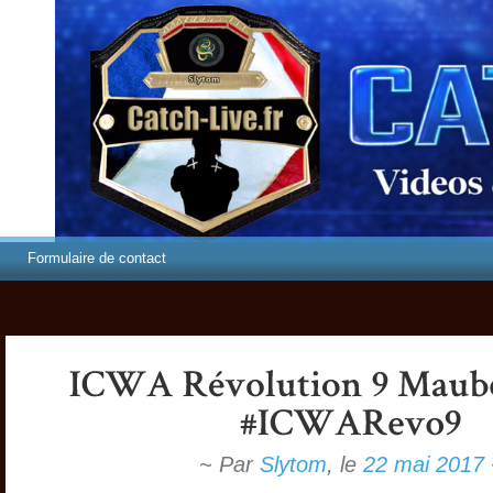
Formulaire de contact
~ Par
Slytom
,
le
22 mai 2017