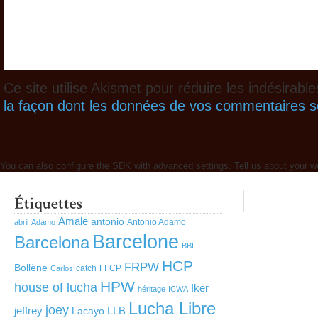
Ce site utilise Akismet pour réduire les indésirabl
la façon dont les données de vos commentaires so
You can also configure the SDK with advanced settings. Tell us about your w
Amale
antonio
Antonio Adamo
abril
Adamo
Barcelone
Barcelona
BBL
HCP
FRPW
Bollène
catch
FFCP
Carlos
HPW
house of lucha
Iker
héritage
ICWA
Lucha Libre
joey
jeffrey
LLB
Lacayo