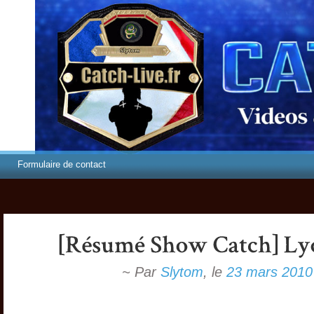
Formulaire de contact
~ Par
Slytom
,
le
23 mars 2010