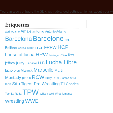
You can also configure the SDK with advanced settings. Tell us about your w
Amale
antonio
Antonio Adamo
abril
Adamo
Barcelone
Barcelona
BBL
HCP
FRPW
Bollène
catch
FFCP
Carlos
HPW
house of lucha
Iker
héritage
ICWA
Lucha Libre
joey
jeffrey
LLB
Lacayo
Marseille
lucio
Mareck
Marti
Lyon
RCW
Montady
plan b
ricky
sara
RIOT
Santos
Sito
Tigers Pro Wrestling
TJ Charles
leon
TPW
Tom La Ruffa
William Wolf
Wrestlemania
WWE
Wrestling