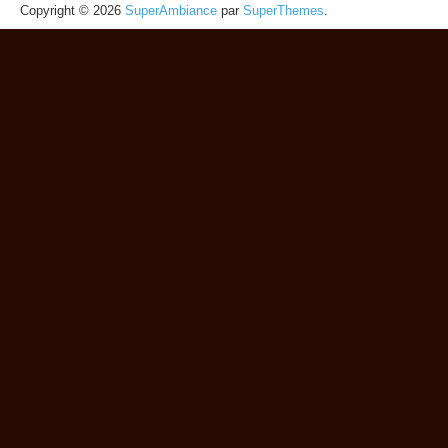
Copyright © 2026
SuperAmbiance
par
SuperThemes
.