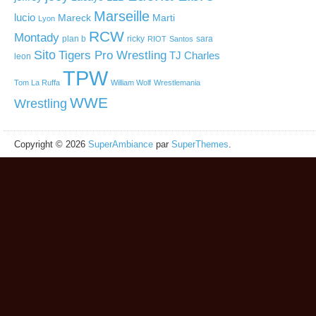
Marseille
lucio
Mareck
Marti
Lyon
RCW
Montady
plan b
ricky
sara
RIOT
Santos
Sito
Tigers Pro Wrestling
TJ Charles
leon
TPW
Tom La Ruffa
William Wolf
Wrestlemania
WWE
Wrestling
Copyright © 2026
SuperAmbiance
par
SuperThemes
.