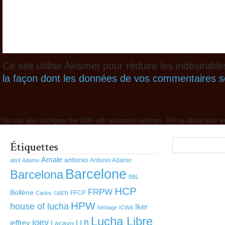
Ce site utilise Akismet pour réduire les indésirabl
la façon dont les données de vos commentaires so
You can also configure the SDK with advanced settings. Tell us about your w
Amale
antonio
Antonio Adamo
abril
Adamo
Barcelone
Barcelona
BBL
HCP
FRPW
Bollène
catch
FFCP
Carlos
HPW
house of lucha
Iker
héritage
ICWA
Lucha Libre
joey
jeffrey
LLB
Lacayo