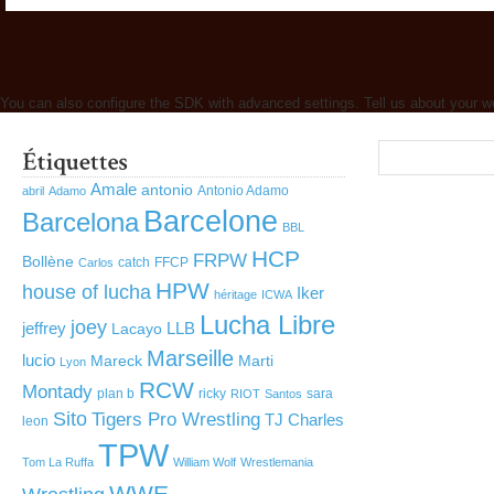
You can also configure the SDK with advanced settings. Tell us about your w
Amale
antonio
Antonio Adamo
abril
Adamo
Barcelone
Barcelona
BBL
HCP
FRPW
Bollène
catch
FFCP
Carlos
HPW
house of lucha
Iker
héritage
ICWA
Lucha Libre
joey
jeffrey
LLB
Lacayo
Marseille
lucio
Mareck
Marti
Lyon
RCW
Montady
plan b
ricky
sara
RIOT
Santos
Sito
Tigers Pro Wrestling
TJ Charles
leon
TPW
Tom La Ruffa
William Wolf
Wrestlemania
WWE