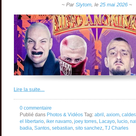
~ Par
Slytom
,
le
25 mai 2026
~
Lire la suite...
0 commentaire
Publié dans
Photos & Vidéos
Tag:
abril
,
axiom
,
calder
el libertario
,
iker navarro
,
joey torres
,
Lacayo
,
lucio
,
na
badia
,
Santos
,
sebastian
,
sito sanchez
,
TJ Charles