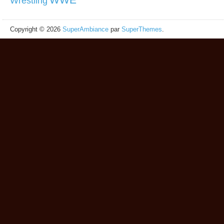
Wrestling
Copyright © 2026
SuperAmbiance
par
SuperThemes
.