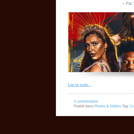
~ Par
Lire la suite...
0 commentaire
Publié dans
Photos & Vidéos
Tag:
Co