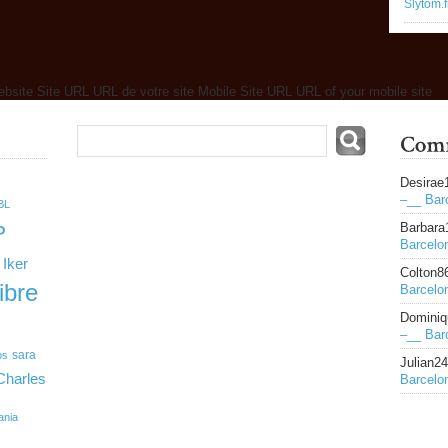
Slytom.f
ebsite Site URL URL de votre site Mobile Site URL URL of your mobile site
Desirae
–__ Bar
BL
Barbara
P
Barcelo
Iker
Colton8
ibre
Barcelo
Dominiq
–__ Bar
sara
os
Julian2
Charles
Barcelo
ania