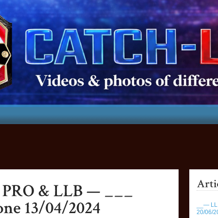
__— LLR
20/06/2