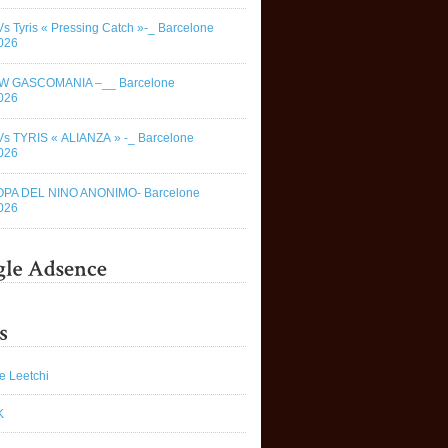
Vs Tyris « Pressing Catch »-_ Barcelone
026
W GASCOMANIA –__ Barcelone
026
Vs TYRIS « ALIANZA » -_ Barcelone
026
OPA DEL NINO ANONIMO- Barcelone
026
e Leetchi
K