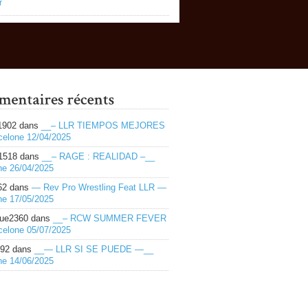
r
1902
dans
__– LLR TIEMPOS MEJORES
celone 12/04/2025
1518
dans
__– RAGE : REALIDAD –__
ne 26/04/2025
62
dans
— Rev Pro Wrestling Feat LLR —
ne 17/05/2025
ue2360
dans
__– RCW SUMMER FEVER
celone 05/07/2025
492
dans
__— LLR SI SE PUEDE —__
ne 14/06/2025