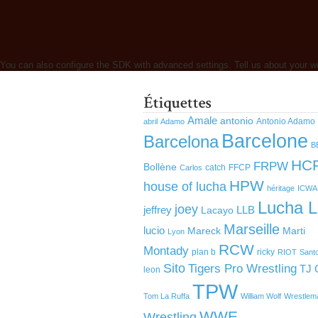
You can also configure the SDK with advanced settings. Tell us about your w
Amale
antonio
Antonio Adamo
abril
Adamo
Barcelone
Barcelona
B
HC
FRPW
Bollène
catch
FFCP
Carlos
HPW
house of lucha
héritage
ICWA
Lucha L
joey
jeffrey
LLB
Lacayo
Marseille
lucio
Mareck
Marti
Lyon
RCW
Montady
plan b
ricky
RIOT
Sant
Sito
Tigers Pro Wrestling
TJ 
leon
TPW
Tom La Ruffa
William Wolf
Wrestlem
WWE
Wrestling