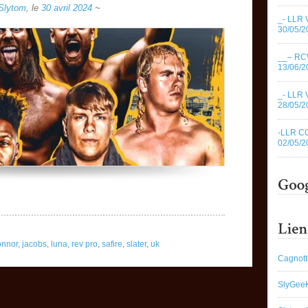
Slytom
,
le
30 avril 2024
~
_- LLR 
30/05/2
__– RC
13/06/2
_- LLR 
28/05/2
-LLR C
02/05/2
nnor
,
jacobs
,
luna
,
rev pro
,
safire
,
slater
,
uk
Cagnott
SlyGee