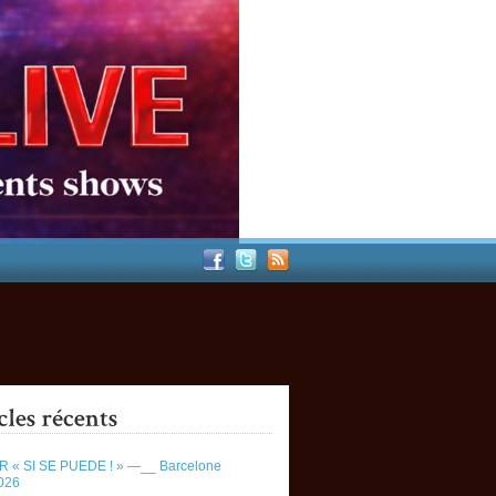
 « SI SE PUEDE ! » —__ Barcelone
026