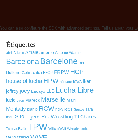
You can also configure the SDK with advanced settings. Tell us about your w
Amale
antonio
Antonio Adamo
abril
Adamo
Barcelone
Barcelona
BBL
HCP
FRPW
Bollène
catch
FFCP
Carlos
HPW
house of lucha
Iker
héritage
ICWA
Lucha Libre
joey
jeffrey
LLB
Lacayo
Marseille
lucio
Mareck
Marti
Lyon
RCW
Montady
plan b
ricky
sara
RIOT
Santos
Sito
Tigers Pro Wrestling
TJ Charles
leon
TPW
Tom La Ruffa
William Wolf
Wrestlemania
WWE
Wrestling