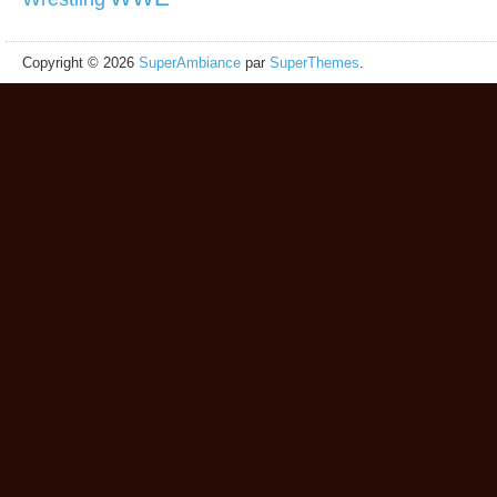
Copyright © 2026
SuperAmbiance
par
SuperThemes
.