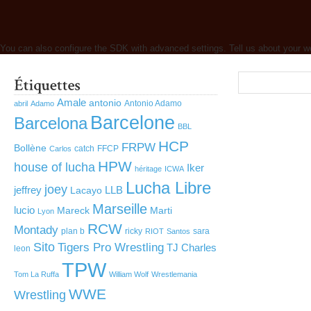
You can also configure the SDK with advanced settings. Tell us about your w
Amale
antonio
Antonio Adamo
abril
Adamo
Barcelone
Barcelona
BBL
HCP
FRPW
Bollène
catch
FFCP
Carlos
HPW
house of lucha
Iker
héritage
ICWA
Lucha Libre
joey
jeffrey
LLB
Lacayo
Marseille
lucio
Mareck
Marti
Lyon
RCW
Montady
plan b
ricky
sara
RIOT
Santos
Sito
Tigers Pro Wrestling
TJ Charles
leon
TPW
Tom La Ruffa
William Wolf
Wrestlemania
WWE
Wrestling