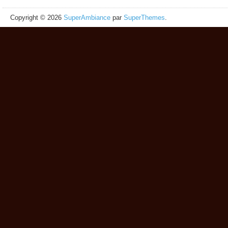
Copyright © 2026
SuperAmbiance
par
SuperThemes
.