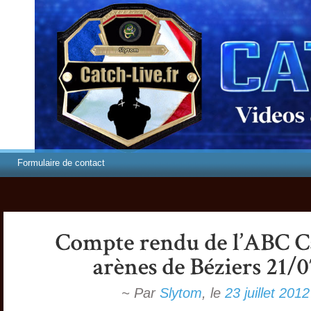
Formulaire de contact
~ Par
Slytom
,
le
23 juillet 2012