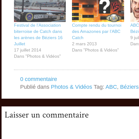
Festival de l’Association
Compte rendu du tournoi
ABC
biterroise de Catch dans
des Amazones par l’ABC
Bézi
les arènes de Béziers 16
Catch
9 ju
Juillet
2 mars 2013
Dans
17 juillet 2014
Dans "Photos & Vidéos"
Dans "Photos & Vidéos"
0 commentaire
Publié dans
Photos & Vidéos
Tag:
ABC
,
Béziers