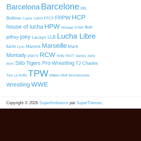
Barcelone
Barcelona
BBL
HCP
FRPW
Bollène
catch
FFCP
Carlos
HPW
house of lucha
Iker
héritage
ICWA
Lucha Libre
joey
jeffrey
LLB
Lacayo
Marseille
lucio
Mareck
Marti
Lyon
RCW
Montady
plan b
ricky
sara
RIOT
Santos
Sito
Tigers Pro Wrestling
TJ Charles
leon
TPW
Tom La Ruffa
William Wolf
Wrestlemania
WWE
Wrestling
Copyright © 2026
SuperAmbiance
par
SuperThemes
.