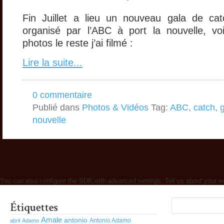
Fin Juillet a lieu un nouveau gala de ca
organisé par l’ABC à port la nouvelle, vo
photos le reste j’ai filmé :
Lire la suite...
0 commentaire
Publié dans
Photos & Vidéos
Tag:
ABC
,
catch
,
nouvelle
You can also configure the SDK with advanced settings. Tell us about your w
Amale
antonio
Antonio Adamo
abril
Adamo