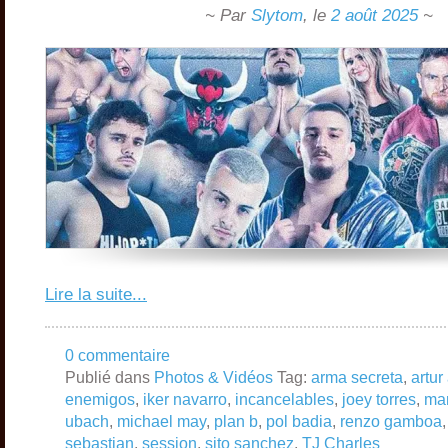
~ Par
Slytom
,
le
2 août 2025
~
Lire la suite...
0 commentaire
Publié dans
Photos & Vidéos
Tag:
arma secreta
,
artur
enemigos
,
iker navarro
,
incancelables
,
joey torres
,
ma
ubach
,
michael may
,
plan b
,
pol badia
,
renzo gamboa
sebastian
,
session
,
sito sanchez
,
TJ Charles