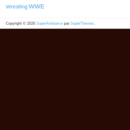
WWE
Wrestling
Copyright © 2026
SuperAmbiance
par
SuperThemes
.