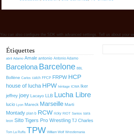
You can also configure the SDK with advanced settings. Tell us about your w
Amale
antonio
Antonio Adamo
abril
Adamo
Barcelone
Barcelona
BBL
HCP
FRPW
Bollène
catch
FFCP
Carlos
HPW
house of lucha
Iker
héritage
ICWA
Lucha Libre
joey
jeffrey
LLB
Lacayo
Marseille
lucio
Mareck
Marti
Lyon
RCW
Montady
plan b
ricky
sara
RIOT
Santos
Sito
Tigers Pro Wrestling
TJ Charles
leon
TPW
Tom La Ruffa
William Wolf
Wrestlemania