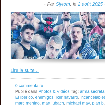
~ Par
Slytom
,
le
2 août 2025
Lire la suite...
0 commentaire
Publié dans
Photos & Vidéos
Tag:
arma secreta
El Iberico
,
enemigos
,
iker navarro
,
incancelable
marc menino
,
marti ubach
,
michael may
,
plan b