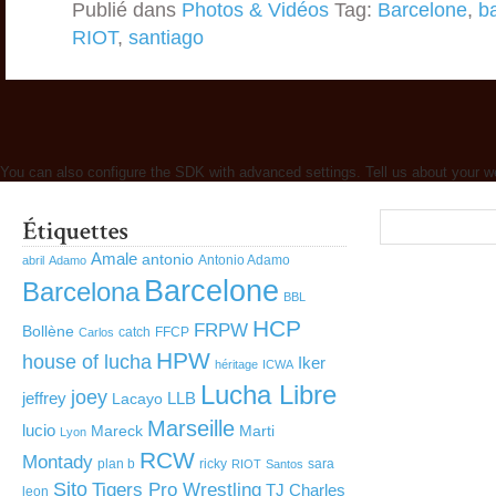
Publié dans
Photos & Vidéos
Tag:
Barcelone
,
b
RIOT
,
santiago
You can also configure the SDK with advanced settings. Tell us about your w
Amale
antonio
Antonio Adamo
abril
Adamo
Barcelone
Barcelona
BBL
HCP
FRPW
Bollène
catch
FFCP
Carlos
HPW
house of lucha
Iker
héritage
ICWA
Lucha Libre
joey
jeffrey
LLB
Lacayo
Marseille
lucio
Mareck
Marti
Lyon
RCW
Montady
plan b
ricky
sara
RIOT
Santos
Sito
Tigers Pro Wrestling
TJ Charles
leon