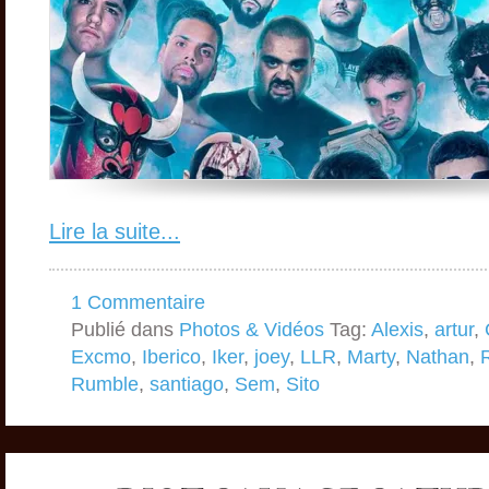
Lire la suite...
1 Commentaire
Publié dans
Photos & Vidéos
Tag:
Alexis
,
artur
,
Excmo
,
Iberico
,
Iker
,
joey
,
LLR
,
Marty
,
Nathan
,
Rumble
,
santiago
,
Sem
,
Sito