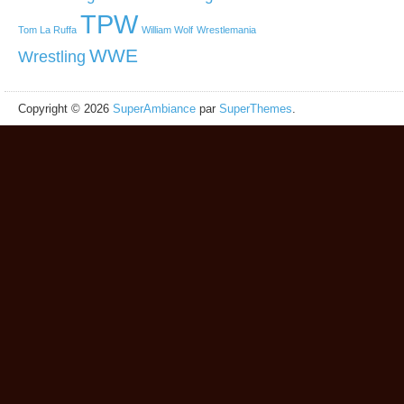
TPW
Tom La Ruffa
William Wolf
Wrestlemania
WWE
Wrestling
Copyright © 2026
SuperAmbiance
par
SuperThemes
.