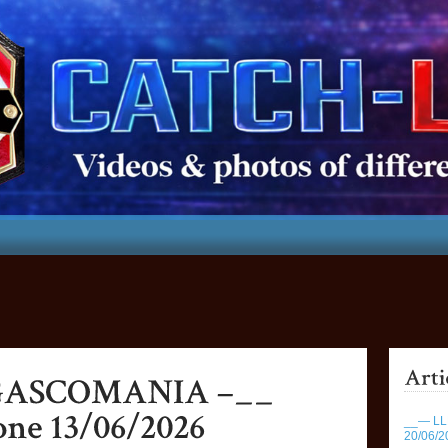
__— LLR
20/06/2