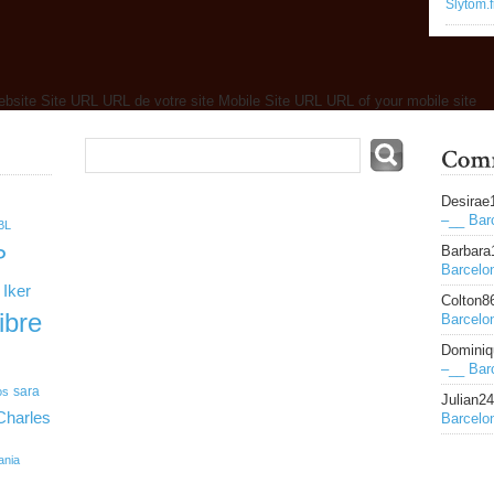
Slytom.f
ebsite Site URL URL de votre site Mobile Site URL URL of your mobile site
Desirae
–__ Bar
BL
Barbara
P
Barcelo
Iker
Colton8
ibre
Barcelo
Dominiq
–__ Bar
sara
os
Julian2
Charles
Barcelo
ania