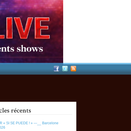
 « SI SE PUEDE ! » —__ Barcelone
026