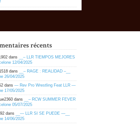
r
1902
dans
__– LLR TIEMPOS MEJORES
celone 12/04/2025
1518
dans
__– RAGE : REALIDAD –__
ne 26/04/2025
62
dans
— Rev Pro Wrestling Feat LLR —
ne 17/05/2025
ue2360
dans
__– RCW SUMMER FEVER
celone 05/07/2025
492
dans
__— LLR SI SE PUEDE —__
ne 14/06/2025