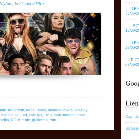
Slytom
,
le
24 juin 2026
~
_- LLR 
30/05/2
__– RC
13/06/2
_- LLR 
28/05/2
-LLR C
02/05/2
ale
,
anderson
,
angel reyes
,
basadlo lovers
,
cowboy
,
hijo del sol
,
Issi
,
katsuya
,
lucio
,
marc menino
,
new
Cagnott
iscilla
,
RCW
,
rente; guillermo
,
rhio
SlyGee