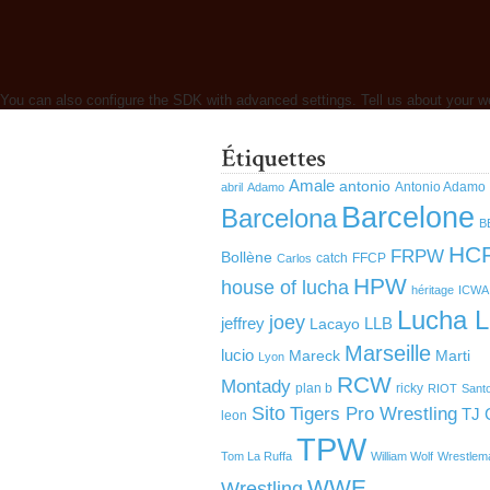
You can also configure the SDK with advanced settings. Tell us about your w
Amale
antonio
Antonio Adamo
abril
Adamo
Barcelone
Barcelona
B
HC
FRPW
Bollène
catch
FFCP
Carlos
HPW
house of lucha
héritage
ICWA
Lucha L
joey
jeffrey
LLB
Lacayo
Marseille
lucio
Mareck
Marti
Lyon
RCW
Montady
plan b
ricky
RIOT
Sant
Sito
Tigers Pro Wrestling
TJ 
leon
TPW
Tom La Ruffa
William Wolf
Wrestlem
WWE
Wrestling