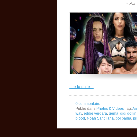
~ Par
Lire la suite...
0 commentaire
Publié dans
Photos & Vidéos
Tag:
Am
way
,
eddie vergara
,
gema
,
gigi dollin
blood
,
Noah Santillana
,
pol badia
,
pr