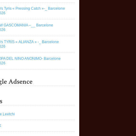
Vs Tyris « Pressing Catch »-_ Barcelone
026
W GASCOMANIA –__ Barcelone
026
Vs TYRIS « ALIANZA » -_ Barcelone
026
OPA DEL NINO ANONIMO- Barcelone
026
e Leetchi
K