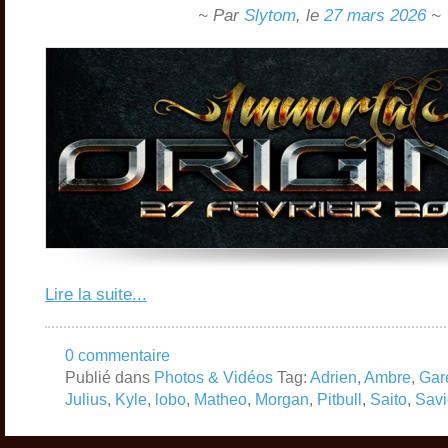
~ Par
Slytom
,
le
27 mars 2026
~
Lire la suite...
0 commentaire
Publié dans
Photos & Vidéos
Tag:
Adrien
,
Ambre
,
Gar
Julius
,
Kyle
,
lobo
,
Matheo
,
Morgan
,
Pitbull
,
Saito
,
Sav