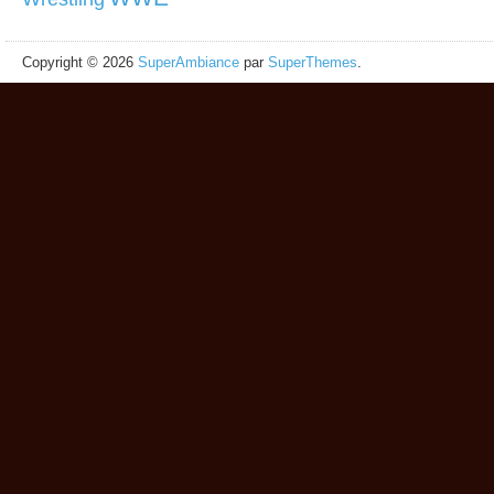
Copyright © 2026
SuperAmbiance
par
SuperThemes
.