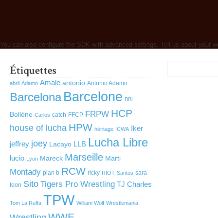
You can also configure the SDK with advanced settings. Tell us about your w
Amale
antonio
Antonio Adamo
abril
Adamo
Barcelone
Barcelona
BBL
HCP
FRPW
Bollène
catch
FFCP
Carlos
HPW
house of lucha
Iker
héritage
ICWA
Lucha Libre
joey
jeffrey
LLB
Lacayo
Marseille
lucio
Mareck
Marti
Lyon
RCW
Montady
plan b
ricky
sara
RIOT
Santos
Sito
Tigers Pro Wrestling
TJ Charles
leon
TPW
Tom La Ruffa
William Wolf
Wrestlemania
WWE
Wrestling