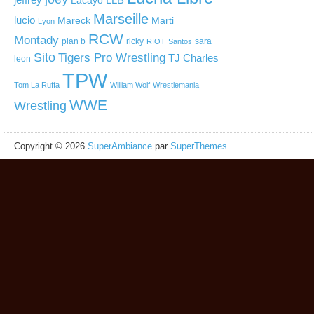
Lacayo
Marseille
lucio
Mareck
Marti
Lyon
RCW
Montady
plan b
ricky
sara
RIOT
Santos
Sito
Tigers Pro Wrestling
TJ Charles
leon
TPW
Tom La Ruffa
William Wolf
Wrestlemania
WWE
Wrestling
Copyright © 2026
SuperAmbiance
par
SuperThemes
.