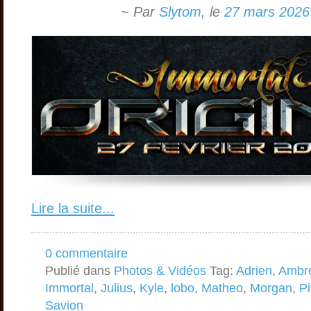
~ Par
Slytom
,
le
27 mars 2026
Lire la suite...
0 commentaire
Publié dans
Photos & Vidéos
Tag:
Adrien
,
Ambr
Immortal
,
Julius
,
Kyle
,
lobo
,
Matheo
,
Morgan
,
Pi
Savion