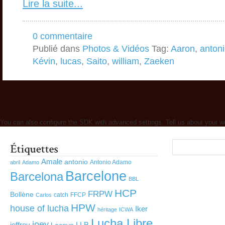
Lire la suite...
0 commentaire
Publié dans
Photos & Vidéos
Tag:
Aaron
,
anton
Kévin
,
lucas
,
Saito
,
william
,
Zaeken
You can also configure the SDK with advanced settings. Tell us about your w
Amale
antonio
Antonio Adamo
abril
Adamo
Barcelone
Barcelona
BBL
HCP
FRPW
Bollène
catch
FFCP
Carlos
HPW
house of lucha
Iker
héritage
ICWA
Lucha Libre
joey
jeffrey
LLB