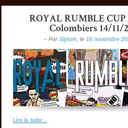
~ Par
Slytom
,
le
16 novembre 20
Lire la suite...