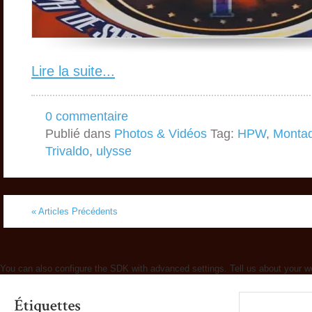
Lire la suite...
0 commentaire
Publié dans
Photos & Vidéos
Tag:
HPW
,
Monta
Trivaldo
,
ulysse
« Articles Précédents
You can also configure the SDK with advanced settings. Tell us about your w