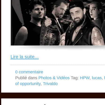
Lire la suite...
0 commentaire
Publié dans
Photos & Vidéos
Tag:
HPW
,
lucas
,
of opportunity
,
Trivaldo