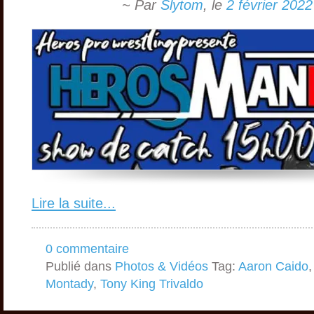
~ Par
Slytom
,
le
2 février 2022
Lire la suite...
0 commentaire
Publié dans
Photos & Vidéos
Tag:
Aaron Caido
Montady
,
Tony King Trivaldo