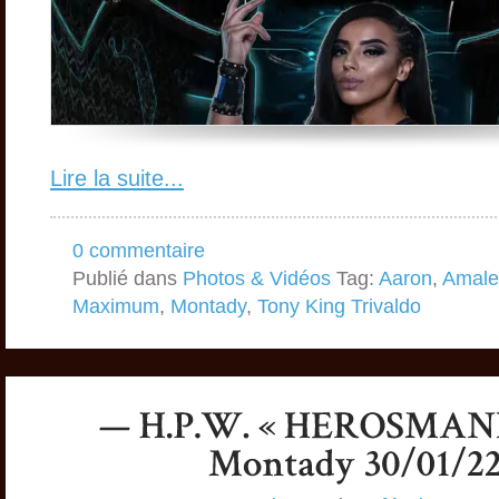
Lire la suite...
0 commentaire
Publié dans
Photos & Vidéos
Tag:
Aaron
,
Amale
Maximum
,
Montady
,
Tony King Trivaldo