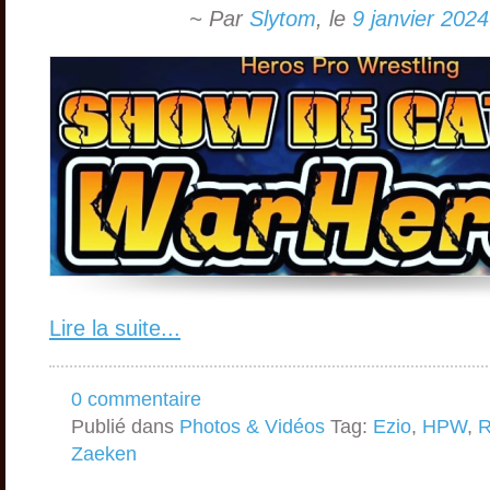
~ Par
Slytom
,
le
9 janvier 2024
Lire la suite...
0 commentaire
Publié dans
Photos & Vidéos
Tag:
Ezio
,
HPW
,
R
Zaeken