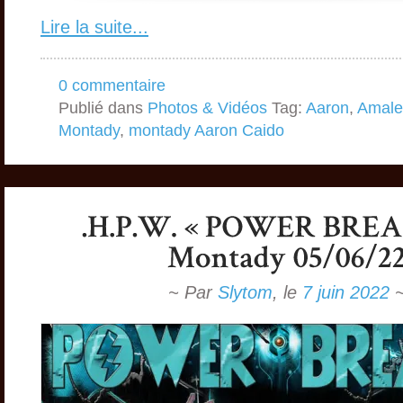
Lire la suite...
0 commentaire
Publié dans
Photos & Vidéos
Tag:
Aaron
,
Amale
Montady
,
montady Aaron Caido
~ Par
Slytom
,
le
7 juin 2022