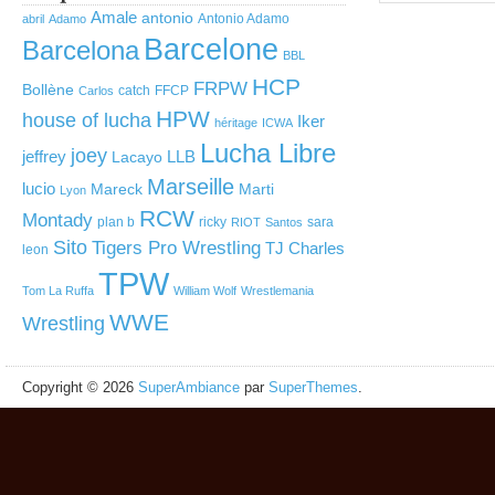
Amale
antonio
Antonio Adamo
abril
Adamo
Barcelone
Barcelona
BBL
HCP
FRPW
Bollène
catch
FFCP
Carlos
HPW
house of lucha
Iker
héritage
ICWA
Lucha Libre
joey
jeffrey
LLB
Lacayo
Marseille
lucio
Mareck
Marti
Lyon
RCW
Montady
plan b
ricky
sara
RIOT
Santos
Sito
Tigers Pro Wrestling
TJ Charles
leon
TPW
Tom La Ruffa
William Wolf
Wrestlemania
WWE
Wrestling
Copyright © 2026
SuperAmbiance
par
SuperThemes
.