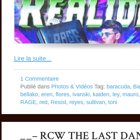
Lire la suite...
1 Commentaire
Publié dans
Photos & Vidéos
Tag:
baracuda
,
Ba
bellako
,
eren
,
flores
,
ivanski
,
kaiden
,
ley
,
mauro
RAGE
,
red
,
Resist
,
reyes
,
sullivan
,
toni