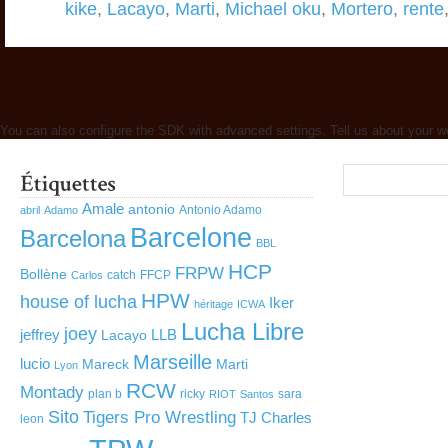
kike
,
Lacayo
,
Marti
,
Michael oku
,
Mortero
,
rente
You can also configure the SDK with advanced settings. Tell us about your w
Amale
antonio
Antonio Adamo
abril
Adamo
Barcelone
Barcelona
BBL
HCP
FRPW
Bollène
catch
FFCP
Carlos
HPW
house of lucha
Iker
héritage
ICWA
Lucha Libre
joey
jeffrey
LLB
Lacayo
Marseille
lucio
Mareck
Marti
Lyon
RCW
Montady
plan b
ricky
sara
RIOT
Santos
Sito
Tigers Pro Wrestling
TJ Charles
leon