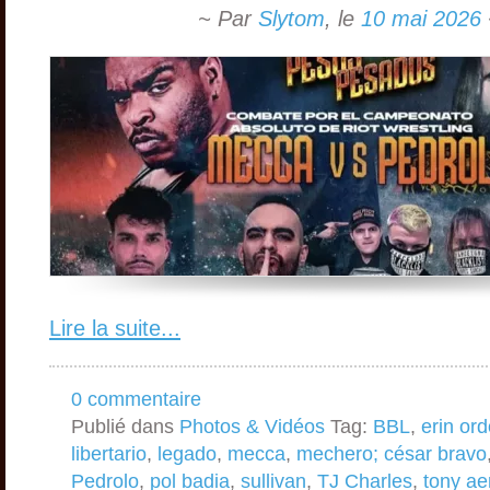
~ Par
Slytom
,
le
10 mai 2026
Lire la suite...
0 commentaire
Publié dans
Photos & Vidéos
Tag:
BBL
,
erin or
libertario
,
legado
,
mecca
,
mechero; césar bravo
Pedrolo
,
pol badia
,
sullivan
,
TJ Charles
,
tony aer