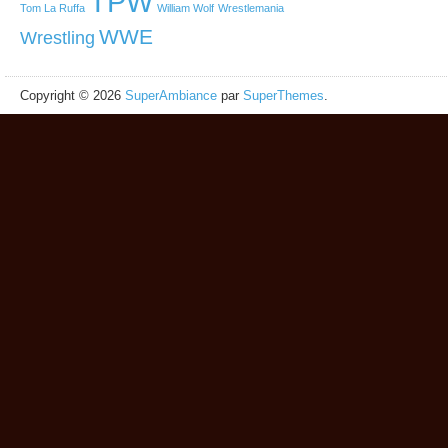
TPW
Tom La Ruffa
William Wolf
Wrestlemania
WWE
Wrestling
Copyright © 2026
SuperAmbiance
par
SuperThemes
.