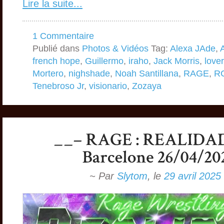
Lire la suite...
1 Commentaire
Publié dans
Photos & Vidéos
Tag:
Alexa JAde
,
french hope
,
Guillermo
,
iraho
,
Jack Morris
,
love
Mortero
,
nighshade
,
Noah Santillana
,
RAGE
,
R
Tenebroso Jr
,
visionario
,
Zozaya
~ Par
Slytom
,
le
29 avril 2025