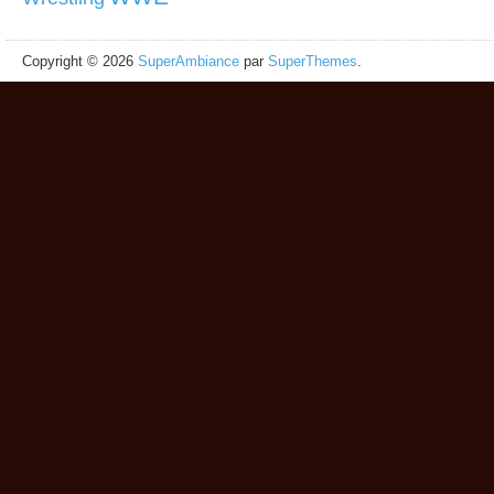
Copyright © 2026
SuperAmbiance
par
SuperThemes
.