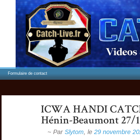
Formulaire de contact
~ Par
Slytom
,
le
29 novembre 20