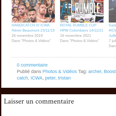
HANDICATCH IV ICWA :
ROYAL RUMBLE CUP
Gala
Hénin-Beaumont 23/11/19
HPW Colombiers 14/11/21
#IC
26 novembre 2019
16 novembre 2021
Juill
Dans "Photos & Vidéos"
Dans "Photos & Vidéos"
7 ju
Dans
0 commentaire
Publié dans
Photos & Vidéos
Tag:
archer
,
Boost
catch
,
ICWA
,
peter
,
tristan