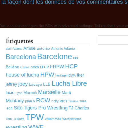
la façon dont les données de vos commentaires so
You can also configure the SDK with advanced settings. Tell us about your w
Amale
antonio
Antonio Adamo
abril
Adamo
Barcelone
Barcelona
BBL
HCP
FRPW
Bollène
catch
FFCP
Carlos
HPW
house of lucha
Iker
héritage
ICWA
Lucha Libre
joey
jeffrey
LLB
Lacayo
Marseille
lucio
Mareck
Marti
Lyon
RCW
Montady
plan b
ricky
sara
RIOT
Santos
Sito
Tigers Pro Wrestling
TJ Charles
leon
TPW
Tom La Ruffa
William Wolf
Wrestlemania
WWE
Wrestling