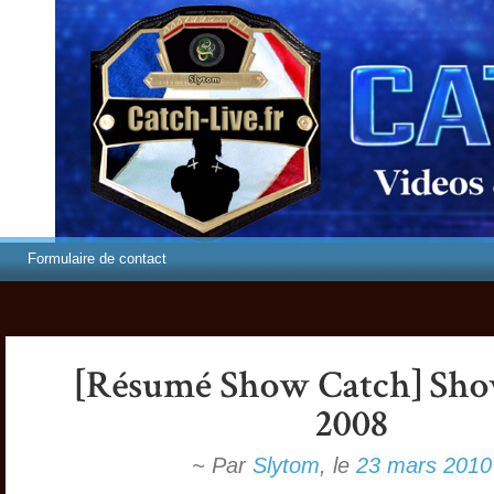
Formulaire de contact
~ Par
Slytom
,
le
23 mars 2010