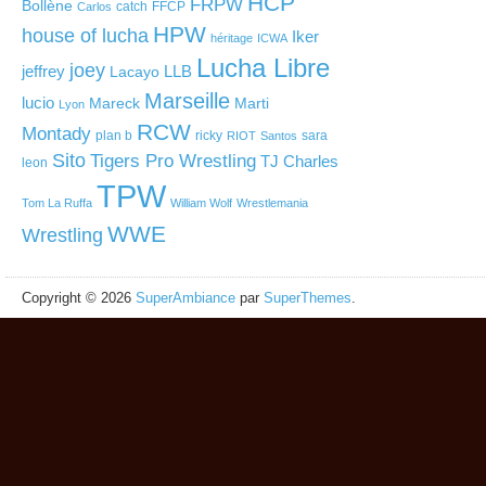
HCP
FRPW
Bollène
catch
FFCP
Carlos
HPW
house of lucha
Iker
héritage
ICWA
Lucha Libre
joey
jeffrey
LLB
Lacayo
Marseille
lucio
Mareck
Marti
Lyon
RCW
Montady
plan b
ricky
sara
RIOT
Santos
Sito
Tigers Pro Wrestling
TJ Charles
leon
TPW
Tom La Ruffa
William Wolf
Wrestlemania
WWE
Wrestling
Copyright © 2026
SuperAmbiance
par
SuperThemes
.