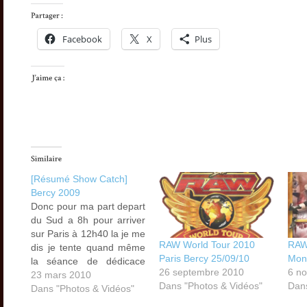
Facebook
X
Plus
[Résumé Show Catch]
Bercy 2009
Donc pour ma part depart
du Sud a 8h pour arriver
sur Paris à 12h40 la je me
RAW World Tour 2010
RAW
dis je tente quand même
Paris Bercy 25/09/10
Mont
la séance de dédicace
26 septembre 2010
6 n
avec Matt Hardy et Ève
23 mars 2010
Dans "Photos & Vidéos"
Dans
donc je prend le RER A de
Dans "Photos & Vidéos"
la gare de Lyon jusqu'à la