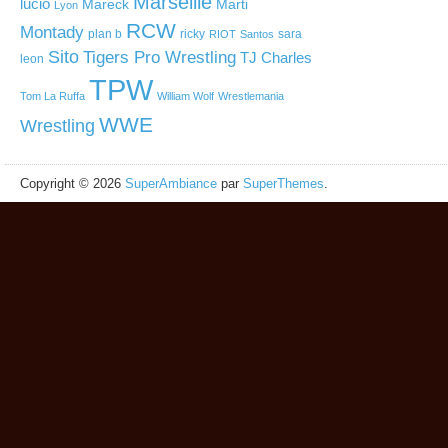
Marseille
lucio
Mareck
Marti
Lyon
RCW
Montady
plan b
ricky
sara
RIOT
Santos
Sito
Tigers Pro Wrestling
TJ Charles
leon
TPW
Tom La Ruffa
William Wolf
Wrestlemania
WWE
Wrestling
Copyright © 2026
SuperAmbiance
par
SuperThemes
.