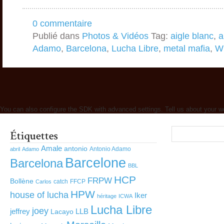
0 commentaire
Publié dans
Photos & Vidéos
Tag:
aigle blanc
,
a
Adamo
,
Barcelona
,
Lucha Libre
,
metal mafia
,
Wi
You can also configure the SDK with advanced settings. Tell us about your w
Amale
antonio
Antonio Adamo
abril
Adamo
Barcelone
Barcelona
BBL
HCP
FRPW
Bollène
catch
FFCP
Carlos
HPW
house of lucha
Iker
héritage
ICWA
Lucha Libre
joey
jeffrey
LLB
Lacayo