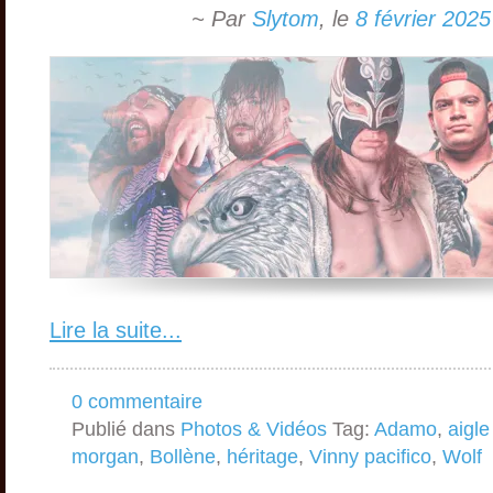
~ Par
Slytom
,
le
8 février 2025
Lire la suite...
0 commentaire
Publié dans
Photos & Vidéos
Tag:
Adamo
,
aigle
morgan
,
Bollène
,
héritage
,
Vinny pacifico
,
Wolf