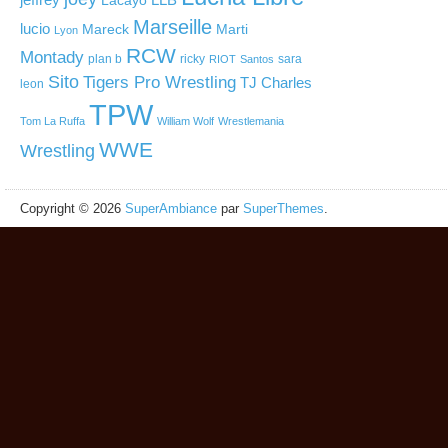
Lacayo
Marseille
lucio
Mareck
Marti
Lyon
RCW
Montady
plan b
ricky
sara
RIOT
Santos
Sito
Tigers Pro Wrestling
TJ Charles
leon
TPW
Tom La Ruffa
William Wolf
Wrestlemania
WWE
Wrestling
Copyright © 2026
SuperAmbiance
par
SuperThemes
.