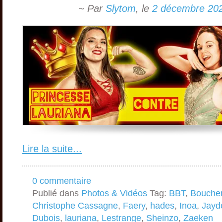
~ Par
Slytom
,
le
2 décembre 20
Lire la suite...
0 commentaire
Publié dans
Photos & Vidéos
Tag:
BBT
,
Bouche
Christophe Cassagne
,
Faery
,
hades
,
Inoa
,
Jayd
Dubois
,
lauriana
,
Lestrange
,
Sheinzo
,
Zaeken