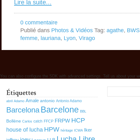
Lire la suite...
0 commentaire
Publié dans
Photos & Vidéos
Tag:
agathe
,
BWS
femme
,
lauriana
,
Lyon
,
Virago
You can also configure the SDK with advanced settings. Tell us about your w
Amale
antonio
Antonio Adamo
abril
Adamo
Barcelone
Barcelona
BBL
HCP
FRPW
Bollène
catch
FFCP
Carlos
HPW
house of lucha
Iker
héritage
ICWA
Lucha Libre
joey
jeffrey
LLB