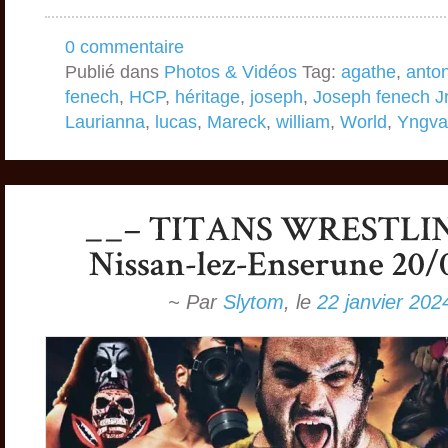
0 commentaire
Publié dans
Photos & Vidéos
Tag:
agathe
,
anto
fenech
,
HCP
,
héritage
,
joseph
,
Joseph fenech J
Laurianna
,
lucas
,
Mareck
,
william
,
World
,
Yngva
~ Par
Slytom
,
le
22 janvier 202