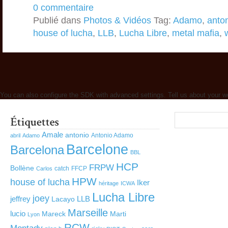
0 commentaire
Publié dans
Photos & Vidéos
Tag:
Adamo
,
anto
house of lucha
,
LLB
,
Lucha Libre
,
metal mafia
,
You can also configure the SDK with advanced settings. Tell us about your w
Amale
antonio
Antonio Adamo
abril
Adamo
Barcelone
Barcelona
BBL
HCP
FRPW
Bollène
catch
FFCP
Carlos
HPW
house of lucha
Iker
héritage
ICWA
Lucha Libre
joey
jeffrey
LLB
Lacayo
Marseille
lucio
Mareck
Marti
Lyon
RCW