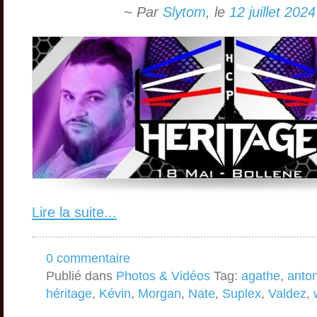
~ Par
Slytom
,
le
12 juillet 2024
Lire la suite...
0 commentaire
Publié dans
Photos & Vidéos
Tag:
agathe
,
anto
héritage
,
Kévin
,
Morgan
,
Nate
,
Suplex
,
Valdez
,