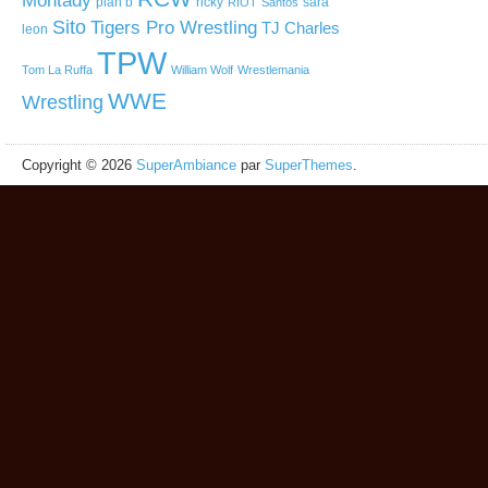
Montady
plan b
ricky
sara
RIOT
Santos
Sito
Tigers Pro Wrestling
TJ Charles
leon
TPW
Tom La Ruffa
William Wolf
Wrestlemania
WWE
Wrestling
Copyright © 2026
SuperAmbiance
par
SuperThemes
.