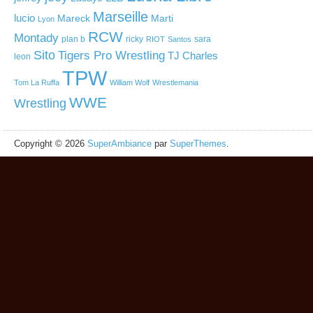
Marseille
lucio
Mareck
Marti
Lyon
RCW
Montady
plan b
ricky
sara
RIOT
Santos
Sito
Tigers Pro Wrestling
TJ Charles
leon
TPW
Tom La Ruffa
William Wolf
Wrestlemania
WWE
Wrestling
Copyright © 2026
SuperAmbiance
par
SuperThemes
.