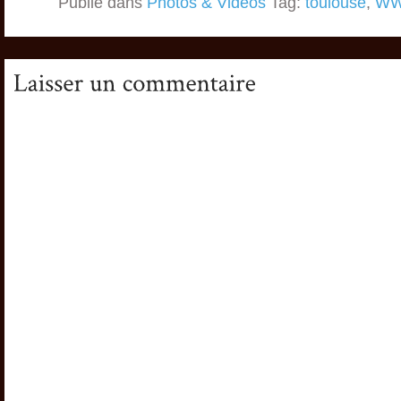
Publié dans
Photos & Vidéos
Tag:
toulouse
,
W