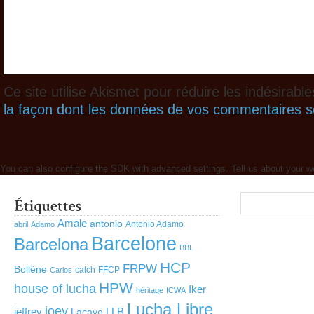
Ce site utilise Akismet pour réduire les indésirabl
la façon dont les données de vos commentaires so
You can also configure the SDK with advanced settings. Tell us about your w
Amale
antonio
Antonio Adamo
abril
Adamo
Barcelone
Barcelona
BBL
HCP
FRPW
Bollène
catch
FFCP
Carlos
HPW
house of lucha
Iker
héritage
ICWA
Lucha Libre
joey
jeffrey
LLB
Lacayo