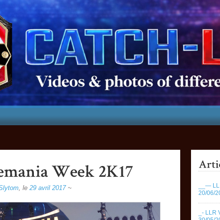
__— LLR
Slytom
,
le
29 avril 2017
~
20/06/2
_- LLR 