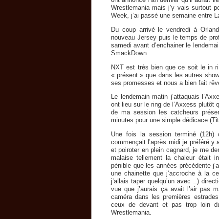
Wrestlemania mais j’y vais surtout p
Week, j’ai passé une semaine entre L
Du coup arrivé le vendredi à Orlando
nouveau Jersey puis le temps de prof
samedi avant d’enchainer le lendemai
SmackDown.
NXT est très bien que ce soit le in r
« présent » que dans les autres sho
ses promesses et nous a bien fait rêv
Le lendemain matin j’attaquais l’Axxe
ont lieu sur le ring de l’Axxess plutôt
de ma session les catcheurs prése
minutes pour une simple dédicace (Titu
Une fois la session terminé (12h)
commençait l’après midi je préféré y 
et poiroter en plein cagnard, je me d
malaise tellement la chaleur était i
pénible que les années précédente j’ai
une chainette que j’accroche à la cei
j’allais taper quelqu’un avec ..) direc
vue que j’aurais ça avait l’air pa
caméra dans les premières estrades
ceux de devant et pas trop loin du
Wrestlemania.