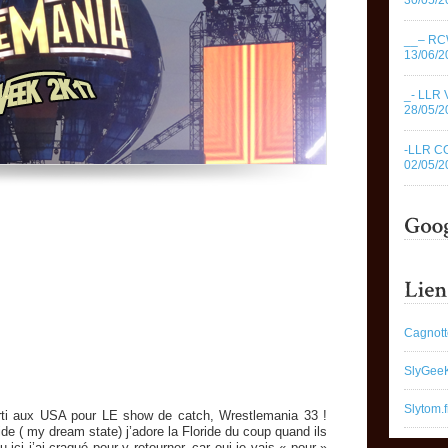
30/05/2
__– RC
13/06/2
_- LLR 
28/05/2
-LLR C
02/05/2
Cagnott
SlyGee
Slytom.f
rti aux USA pour LE show de catch, Wrestlemania 33 !
ide ( my dream state) j’adore la Floride du coup quand ils
eu ici j’ai craqué pour y retourner, car oui je vais « pour »