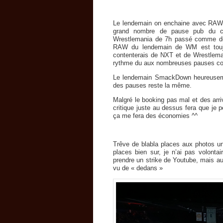
Le lendemain on enchaine avec RAW, 
grand nombre de pause pub du co
Wrestlemania de 7h passé comme de r
RAW du lendemain de WM est toujo
contenterais de NXT et de Wrestlem
rythme du aux nombreuses pauses c
Le lendemain SmackDown heureuseme
des pauses reste la même.
Malgré le booking pas mal et des arr
critique juste au dessus fera que je 
ça me fera des économies ^^
Trêve de blabla places aux photos u
places bien sur, je n’ai pas volont
prendre un strike de Youtube, mais 
vu de « dedans »