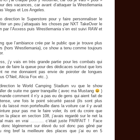
our des vacances, car avant d’attaquer la Wrestlemania
as Vegas et Los Angeles.
 direction le Superstore pour y faire personnaliser le
iter un peu j’attaquais les choses par NXT TakeOver le
n par l’Axxess puis Wrestlemania s’en est suivi RAW et
ing que l’ambiance crée par le public que je trouve plus
ws (hors Wrestlemania), ce show a tenu comme toujours
er.
ss, j’y vais en très grande partie pour les combats qui
 que de faire la queue pour des dédicaces surtout que lors
nt ne me donnaient pas envie de poiroter de longues
s O’Neil, Alicia Fox etc..).
 direction le World Camping Stadium vu que le show
aller de suite me garer tranquille ( avec ma Mustang
)
emande comment il n’y a pas eu de gens qui aient fait de
ntense, une fois le point sécurité passé (ils sont plus
 du laissé mon portefeuille dans la voiture car il y avait
nture pour pas me le faire voler, ils ont du croire que
tion la place en section 108, j’avais regardé sur le net la
s mal mais en vrai ………. c’était juste PARFAIT ! Face
 donc légèrement sur élevé du sol donc pas gêné par
 ring bref la meilleure des places que j’ai eu en 5