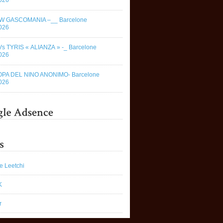
026
W GASCOMANIA –__ Barcelone
026
Vs TYRIS « ALIANZA » -_ Barcelone
026
OPA DEL NINO ANONIMO- Barcelone
026
e Leetchi
K
r