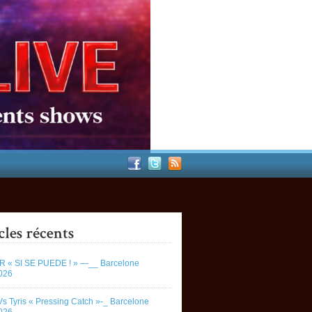
 « SI SE PUEDE ! » —__ Barcelone
026
Vs Tyris « Pressing Catch »-_ Barcelone