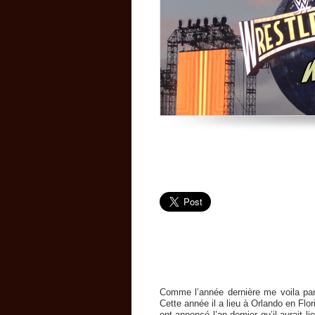
Comme l’année dernière me voila pa
Cette année il a lieu à Orlando en Flor
ont annoncé l’an dernier qu’il aurait li