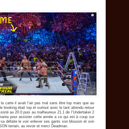
la carte il avait l’air pas mal sans être top mais que au
 le booking était top et surtout avec le tant attendu retour
ssisté au 20.0 puis au malheureux 21.1 de l’Undertaker 2
ania pour assister cette année a ce qui est à coup sur
s sa défaite le voir enlever ses gants son blouson et son
SON terrain, au revoir et merci Deadman.