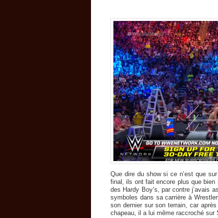
Que dire du show si ce n’est que sur 
final, ils ont fait encore plus que bien
des Hardy Boy’s, par contre j’avais a
symboles dans sa carrière à Wrestlem
son dernier sur son terrain, car aprè
chapeau, il a lui même raccroché sur 