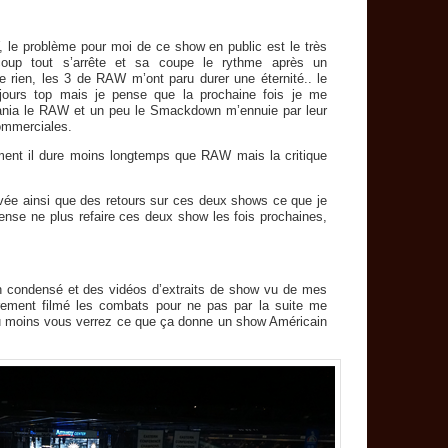
le problème pour moi de ce show en public est le très
up tout s’arrête et sa coupe le rythme après un
ien, les 3 de RAW m’ont paru durer une éternité.. le
urs top mais je pense que la prochaine fois je me
ania le RAW et un peu le Smackdown m’ennuie par leur
ommerciales.
nt il dure moins longtemps que RAW mais la critique
ivée ainsi que des retours sur ces deux shows ce que je
pense ne plus refaire ces deux show les fois prochaines,
n condensé et des vidéos d’extraits de show vu de mes
airement filmé les combats pour ne pas par la suite me
au moins vous verrez ce que ça donne un show Américain